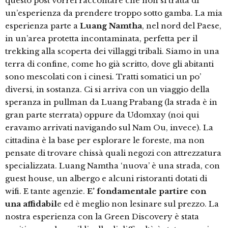
questo post vorrei raccontare che non si tratta di
un’esperienza da prendere troppo sotto gamba. La mia
esperienza parte a
Luang Namtha
, nel nord del Paese,
in un’area protetta incontaminata, perfetta per il
trekking alla scoperta dei villaggi tribali. Siamo in una
terra di confine, come ho già scritto, dove gli abitanti
sono mescolati con i cinesi. Tratti somatici un po’
diversi, in sostanza. Ci si arriva con un viaggio della
speranza in pullman da Luang Prabang (la strada è in
gran parte sterrata) oppure da Udomxay (noi qui
eravamo arrivati navigando sul Nam Ou, invece). La
cittadina è la base per esplorare le foreste, ma non
pensate di trovare chissà quali negozi con attrezzatura
specializzata. Luang Namtha ‘nuova’ è una strada, con
guest house, un albergo e alcuni ristoranti dotati di
wifi. E tante agenzie.
E’ fondamentale partire con
una affidabil
e ed è meglio non lesinare sul prezzo. La
nostra esperienza con la Green Discovery è stata