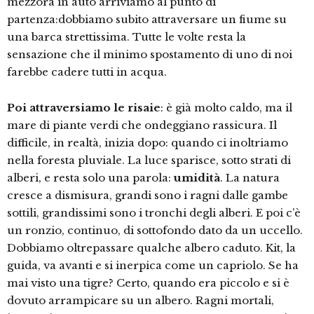
mezzora in auto arriviamo al punto di
partenza:dobbiamo subito attraversare un fiume su
una barca strettissima. Tutte le volte resta la
sensazione che il minimo spostamento di uno di noi
farebbe cadere tutti in acqua.
Poi attraversiamo le risaie
: è già molto caldo, ma il
mare di piante verdi che ondeggiano rassicura. Il
difficile, in realtà, inizia dopo: quando ci inoltriamo
nella foresta pluviale. La luce sparisce, sotto strati di
alberi, e resta solo una parola:
umidità
. La natura
cresce a dismisura, grandi sono i ragni dalle gambe
sottili, grandissimi sono i tronchi degli alberi. E poi c’è
un ronzio, continuo, di sottofondo dato da un uccello.
Dobbiamo oltrepassare qualche albero caduto. Kit, la
guida, va avanti e si inerpica come un capriolo. Se ha
mai visto una tigre? Certo, quando era piccolo e si è
dovuto arrampicare su un albero. Ragni mortali,