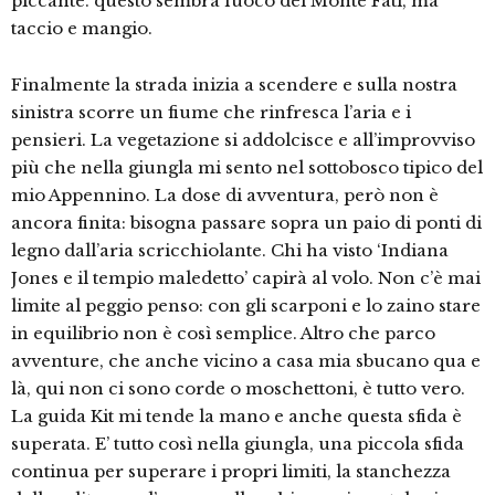
piccante. questo sembra fuoco del Monte Fati, ma
taccio e mangio.
Finalmente la strada inizia a scendere e sulla nostra
sinistra scorre un fiume che rinfresca l’aria e i
pensieri. La vegetazione si addolcisce e all’improvviso
più che nella giungla mi sento nel sottobosco tipico del
mio Appennino. La dose di avventura, però non è
ancora finita: bisogna passare sopra un paio di ponti di
legno dall’aria scricchiolante. Chi ha visto ‘Indiana
Jones e il tempio maledetto’ capirà al volo. Non c’è mai
limite al peggio penso: con gli scarponi e lo zaino stare
in equilibrio non è così semplice. Altro che parco
avventure, che anche vicino a casa mia sbucano qua e
là, qui non ci sono corde o moschettoni, è tutto vero.
La guida Kit mi tende la mano e anche questa sfida è
superata. E’ tutto così nella giungla, una piccola sfida
continua per superare i propri limiti, la stanchezza