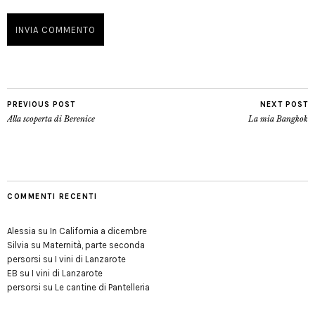
PREVIOUS POST
NEXT POST
Alla scoperta di Berenice
La mia Bangkok
COMMENTI RECENTI
Alessia
su
In California a dicembre
Silvia
su
Maternità, parte seconda
persorsi
su
I vini di Lanzarote
EB
su
I vini di Lanzarote
persorsi
su
Le cantine di Pantelleria