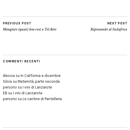
PREVIOUS POST
NEXT POST
Mangiare (quasi) low cost a Tel Aviv
Ripensando al Sudafrica
COMMENTI RECENTI
Alessia
su
In California a dicembre
Silvia
su
Maternità, parte seconda
persorsi
su
I vini di Lanzarote
EB
su
I vini di Lanzarote
persorsi
su
Le cantine di Pantelleria