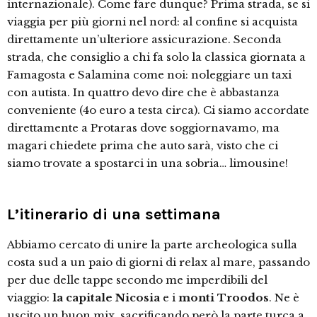
internazionale). Come fare dunque? Prima strada, se si
viaggia per più giorni nel nord: al confine si acquista
direttamente un’ulteriore assicurazione. Seconda
strada, che consiglio a chi fa solo la classica giornata a
Famagosta e Salamina come noi: noleggiare un taxi
con autista. In quattro devo dire che è abbastanza
conveniente (4o euro a testa circa). Ci siamo accordate
direttamente a Protaras dove soggiornavamo, ma
magari chiedete prima che auto sarà, visto che ci
siamo trovate a spostarci in una sobria… limousine!
L’itinerario di una settimana
Abbiamo cercato di unire la parte archeologica sulla
costa sud a un paio di giorni di relax al mare, passando
per due delle tappe secondo me imperdibili del
viaggio:
la capitale Nicosia
e i
monti Troodos
. Ne è
uscito un buon mix, sacrificando però la parte turca a