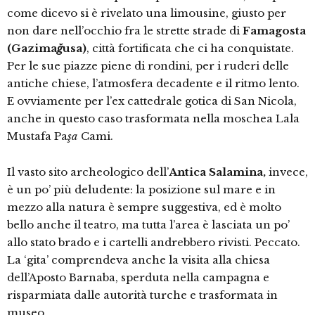
come dicevo si è rivelato una limousine, giusto per
non dare nell’occhio fra le strette strade di
Famagosta
(Gazima
ğ
usa)
, città fortificata che ci ha conquistate.
Per le sue piazze piene di rondini, per i ruderi delle
antiche chiese, l’atmosfera decadente e il ritmo lento.
E ovviamente per l’ex cattedrale gotica di San Nicola,
anche in questo caso trasformata nella moschea Lala
Mustafa Pa
şa
Cami.
Il vasto sito archeologico dell’
Antica Salamina,
invece,
è un po’ più deludente: la posizione sul mare e in
mezzo alla natura è sempre suggestiva, ed è molto
bello anche il teatro, ma tutta l’area è lasciata un po’
allo stato brado e i cartelli andrebbero rivisti. Peccato.
La ‘gita’ comprendeva anche la visita alla chiesa
dell’Aposto Barnaba, sperduta nella campagna e
risparmiata dalle autorità turche e trasformata in
museo.