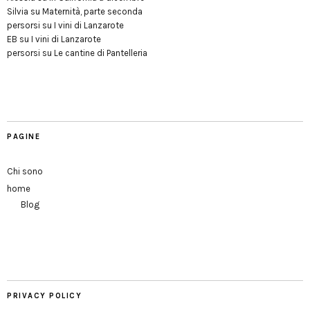
Silvia
su
Maternità, parte seconda
persorsi
su
I vini di Lanzarote
EB
su
I vini di Lanzarote
persorsi
su
Le cantine di Pantelleria
PAGINE
Chi sono
home
Blog
PRIVACY POLICY