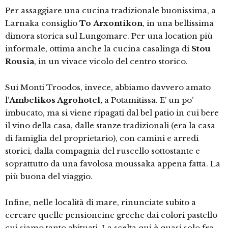
Per assaggiare una cucina tradizionale buonissima, a
Larnaka consiglio
To Arxontikon
, in una bellissima
dimora storica sul Lungomare. Per una location più
informale, ottima anche la cucina casalinga di
Stou
Rousia
, in un vivace vicolo del centro storico.
Sui Monti Troodos, invece, abbiamo davvero amato
l’
Ambelikos Agrohotel,
a Potamitissa. E’ un po’
imbucato, ma si viene ripagati dal bel patio in cui bere
il vino della casa, dalle stanze tradizionali (era la casa
di famiglia del proprietario), con camini e arredi
storici, dalla compagnia del ruscello sottostante e
soprattutto da una favolosa moussaka appena fatta. La
più buona del viaggio.
Infine, nelle località di mare, rinunciate subito a
cercare quelle pensioncine greche dai colori pastello
cui siamo tanto abituati. La scelta qui è quasi solo fra