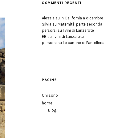
COMMENTI RECENTI
Alessia
su
In California a dicembre
Silvia
su
Maternità, parte seconda
persorsi
su
I vini di Lanzarote
EB
su
I vini di Lanzarote
persorsi
su
Le cantine di Pantelleria
PAGINE
Chi sono
home
Blog