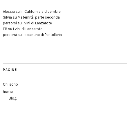
Alessia
su
In California a dicembre
Silvia
su
Maternità, parte seconda
persorsi
su
I vini di Lanzarote
EB
su
I vini di Lanzarote
persorsi
su
Le cantine di Pantelleria
PAGINE
Chi sono
home
Blog