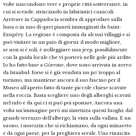
volte nascondono vere e proprie città sotterranee, in
cui si scende, strisciando in labirintici cunicoli.
Arrivare in Cappadocia sembra di approdare sulla
luna o in uno di quei pianeti immaginati da Saint-
Exupéry. La regione è composta da alcuni villaggi e si
può visitare in un paio di giorni: il modo migliore,
se non si è soli, è nolleggiare una jeep, possibilmente
con la guida locale che vi porterà nelle gole più ardite.
Io ho fatto base a Göreme, dove sono arrivata in aereo
da Istanbul: forse si è già venduta un po’ troppo al
turismo, ma mantiene ancora il suo fascino per il
Museo all’aperto fatto di tante piccole chiese scavate
nella roccia. Basta scegliere uno degli alberghi scavati
nel tufo e da qui ci si può poi spostare. Ancora una
volta un’immagine però mi sintetizza questi luoghi: dal
grande terrazzo dell’albergo, la vista sulla vallata. E un
suono, i muezzin che si richiamano, da ogni minareto
e da ogni paese, per la preghiera serale. Una rinascita