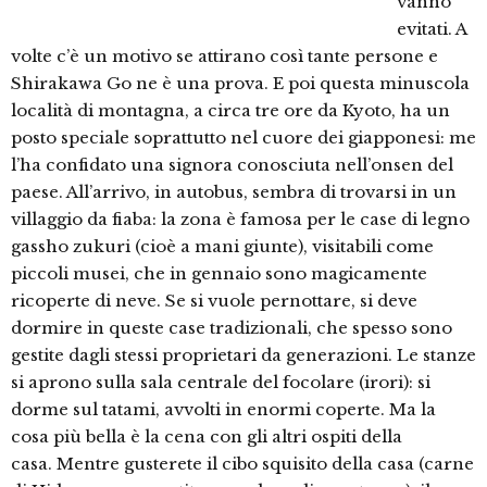
vanno
evitati. A
volte c’è un motivo se attirano così tante persone e
Shirakawa Go ne è una prova. E poi questa minuscola
località di montagna, a circa tre ore da Kyoto, ha un
posto speciale soprattutto nel cuore dei giapponesi: me
l’ha confidato una signora conosciuta nell’onsen del
paese. All’arrivo, in autobus, sembra di trovarsi in un
villaggio da fiaba: la zona è famosa per le case di legno
gassho zukuri (cioè a mani giunte), visitabili come
piccoli musei, che in gennaio sono magicamente
ricoperte di neve. Se si vuole pernottare, si deve
dormire in queste case tradizionali, che spesso sono
gestite dagli stessi proprietari da generazioni. Le stanze
si aprono sulla sala centrale del focolare (irori): si
dorme sul tatami, avvolti in enormi coperte. Ma la
cosa più bella è la cena con gli altri ospiti della
casa. Mentre gusterete il cibo squisito della casa (carne