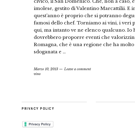
civico, il San Domenico. Che, non a caso, è
imolese, gestito di Valentino Marcattilii. E i
quest’anno è proprio che si potranno degusta
famosi dello chef. Torniamo ai vini, i veri p
qui, ma intanto ve ne elenco qualcuno. Io ho
dovrebbero proporre eventi che valorizzino 
Romagna, che è una regione che ha molto b
sdoganata e …
Marzo 10, 2013
Leave a comment
vino
PRIVACY POLICY