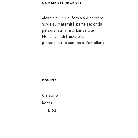
COMMENTI RECENTI
Alessia
su
In California a dicembre
Silvia
su
Maternità, parte seconda
persorsi
su
I vini di Lanzarote
EB
su
I vini di Lanzarote
persorsi
su
Le cantine di Pantelleria
PAGINE
Chi sono
home
Blog