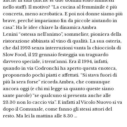
anche in sala (anche se due uomini sono ammessi
nello staff). Il motivo? “La cucina al femminile è più
concreta, meno acrobatica. E poi noi donne siamo più
brave, perché impariamo fin da piccole aiutando in
casa”. Ha le idee chiare la dinamica Ambra
Lenini “ostessa nell’animo”, sommelier, pioniera della
ristorazione abbinata al vino di qualità. La sua osteria,
che dal 1993 senza interruzioni vanta la chiocciola di
Slow Food, il 22 gennaio festeggia un traguardo
davvero speciale, i trent’anni. Era il 1994, infatti,
quando in via Codronchi ha aperto questa enoteca,
proponendo pochi piatti e affettati. “Si stava fuori di
più la sera forse” ricorda Ambra, che comunque
ancora oggi (e chi mi legge sa quanto queste siano
sante parole) “se qualcuno si presenta anche alle
23.30 non lo caccio via”. E infatti al Vicolo Nuovo si va
dopo il Comunale, come fanno gli stessi attori del
resto. Ma lei la mattina alle 8.30 …