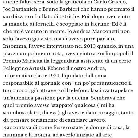
anche l’altra sera, sotto la graticola di Carlo Cracco,
Joe Bastianich e Bruno Barbieri che hanno premiato il
suo bizzarro frullato di ostriche. Poi, dopo aver vinto
la manche ai fornelli, è scoppiato in lacrime. Ed è lì
che mi è venuto in mente. Io Andrea Marconetti non
solo l’avevo già visto, ma ci avevo pure parlato.
Insomma, l’avevo intervistato nel 2010 quando, in una
piazza un po’ meno nota, aveva vinto a Forlimpopoli il
Premio Marietta (la leggendaria assistente di un certo
Pellegrino Artusi). Ebbene il nostro Andrea,
informatico classe 1974, liquidato dalla mia
responsabile al giornale con “un po’ presuntuosetto il
tuo cuoco”, già attraverso il telefono lasciava trapelare
un’autentica passione per la cucina. Sembrava che
quel premio avesse ‘stappato’ qualcosa (“mi ha
scombussolato”, diceva), gli avesse dato coraggio, tanto
da pensare seriamente di cambiare lavoro.
Raccontava di come fossero state le donne di casa, la
mamma e la nonna, ad averlo iniziato all’arte