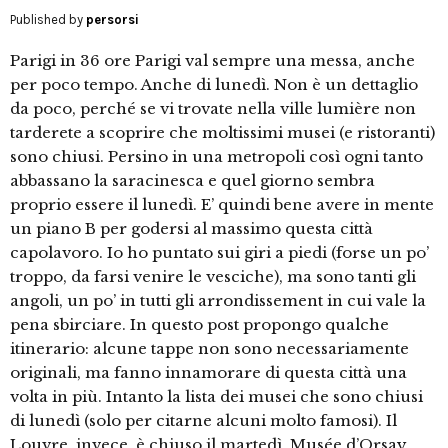
Published by
persorsi
Parigi in 36 ore Parigi val sempre una messa, anche
per poco tempo. Anche di lunedì. Non è un dettaglio
da poco, perché se vi trovate nella ville lumière non
tarderete a scoprire che moltissimi musei (e ristoranti)
sono chiusi. Persino in una metropoli così ogni tanto
abbassano la saracinesca e quel giorno sembra
proprio essere il lunedì. E’ quindi bene avere in mente
un piano B per godersi al massimo questa città
capolavoro. Io ho puntato sui giri a piedi (forse un po’
troppo, da farsi venire le vesciche), ma sono tanti gli
angoli, un po’ in tutti gli arrondissement in cui vale la
pena sbirciare. In questo post propongo qualche
itinerario: alcune tappe non sono necessariamente
originali, ma fanno innamorare di questa città una
volta in più. Intanto la lista dei musei che sono chiusi
di lunedì (solo per citarne alcuni molto famosi). Il
Louvre, invece, è chiuso il martedì. Musée d’Orsay