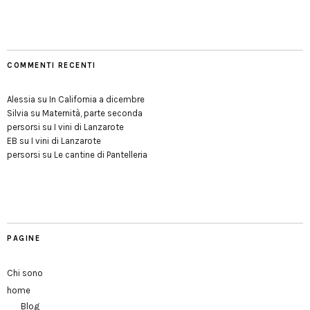
COMMENTI RECENTI
Alessia
su
In California a dicembre
Silvia
su
Maternità, parte seconda
persorsi
su
I vini di Lanzarote
EB
su
I vini di Lanzarote
persorsi
su
Le cantine di Pantelleria
PAGINE
Chi sono
home
Blog