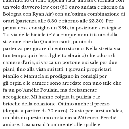
Palermo. Io ci sono appena stata, andata e tornata con
un volo davvero low cost (60 euro andata e ritorno da
Bologna con Ryan Air) con un’ottima combinazione di
orari (partenza alle 6.30 e ritorno alle 23.30). Per
prima cosa consiglio un B&b, in posizione strategica:
‘La via delle biciclette’ è a cinque minuti tanto dalla
stazione che dai Quattro canti, punto di
partenza per girare il centro storico. Nella stretta via
(un tempo qui c’era il ghetto ebraico) che odora di
camere d’aria, si varca un portone e si sale per due
piani, fino alla vista sui tetti. I giovani proprietari
Manlio e Manuela si prodigano in consigli per
gli ospiti e le camere sono arredate con uno stile che
fa un po’ Amélie Poulain, ma decisamente
accogliente. Mi hanno colpita la pulizia e le
brioche della colazione. Ottimo anche il prezzo
(doppia a partire da 70 euro). Giusto per farsi un’idea,
un blitz di questo tipo costa circa 250 euro. Perché
andare. Lasciarsi il ‘continente’ alle spalle è