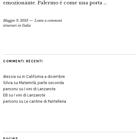
emozionante. Palermo è come una porta …
Maggio 9, 2013
Leave a comment
itinerari in Italia
COMMENTI RECENTI
Alessia
su
In California a dicembre
Silvia
su
Maternità, parte seconda
persorsi
su
I vini di Lanzarote
EB
su
I vini di Lanzarote
persorsi
su
Le cantine di Pantelleria
PAGINE