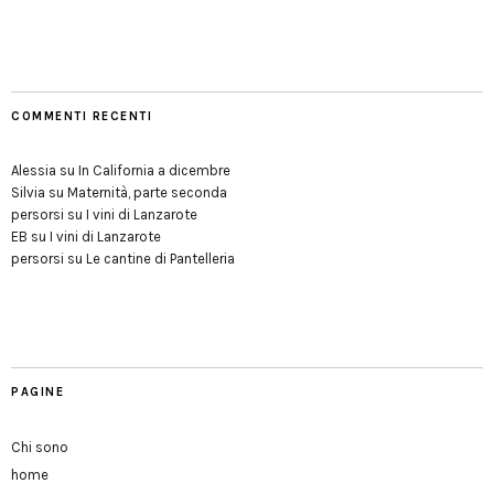
COMMENTI RECENTI
Alessia
su
In California a dicembre
Silvia
su
Maternità, parte seconda
persorsi
su
I vini di Lanzarote
EB
su
I vini di Lanzarote
persorsi
su
Le cantine di Pantelleria
PAGINE
Chi sono
home