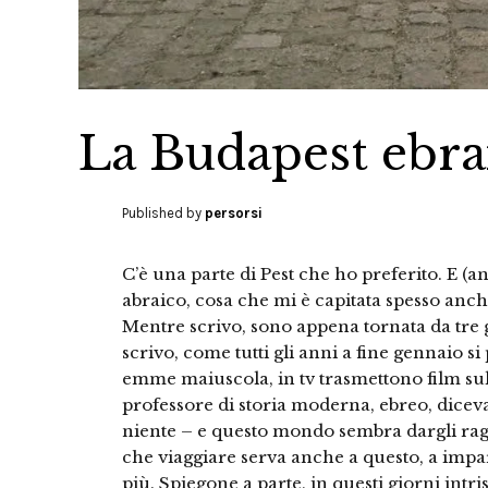
La Budapest ebra
Published by
persorsi
C’è una parte di Pest che ho preferito. E (a
abraico, cosa che mi è capitata spesso anche
Mentre scrivo, sono appena tornata da tre
scrivo, come tutti gli anni a fine gennaio s
emme maiuscola, in tv trasmettono film sul
professore di storia moderna, ebreo, diceva
niente – e questo mondo sembra dargli rag
che viaggiare serva anche a questo, a impara
più. Spiegone a parte, in questi giorni intr