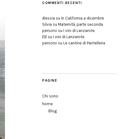
COMMENTI RECENTI
Alessia
su
In California a dicembre
Silvia
su
Maternità, parte seconda
persorsi
su
I vini di Lanzarote
EB
su
I vini di Lanzarote
persorsi
su
Le cantine di Pantelleria
PAGINE
Chi sono
home
Blog