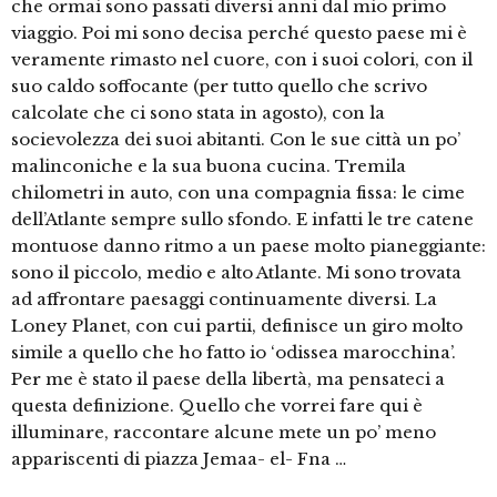
che ormai sono passati diversi anni dal mio primo
viaggio. Poi mi sono decisa perché questo paese mi è
veramente rimasto nel cuore, con i suoi colori, con il
suo caldo soffocante (per tutto quello che scrivo
calcolate che ci sono stata in agosto), con la
socievolezza dei suoi abitanti. Con le sue città un po’
malinconiche e la sua buona cucina. Tremila
chilometri in auto, con una compagnia fissa: le cime
dell’Atlante sempre sullo sfondo. E infatti le tre catene
montuose danno ritmo a un paese molto pianeggiante:
sono il piccolo, medio e alto Atlante. Mi sono trovata
ad affrontare paesaggi continuamente diversi. La
Loney Planet, con cui partii, definisce un giro molto
simile a quello che ho fatto io ‘odissea marocchina’.
Per me è stato il paese della libertà, ma pensateci a
questa definizione. Quello che vorrei fare qui è
illuminare, raccontare alcune mete un po’ meno
appariscenti di piazza Jemaa- el- Fna …