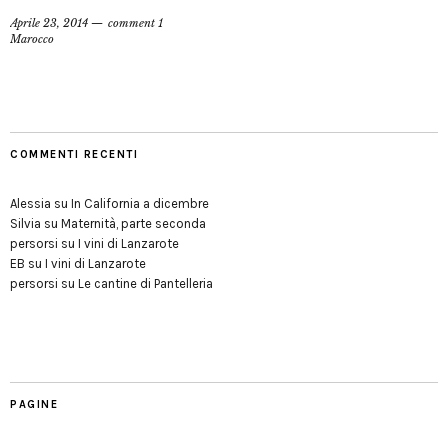
Aprile 23, 2014
comment 1
Marocco
COMMENTI RECENTI
Alessia
su
In California a dicembre
Silvia
su
Maternità, parte seconda
persorsi
su
I vini di Lanzarote
EB
su
I vini di Lanzarote
persorsi
su
Le cantine di Pantelleria
PAGINE