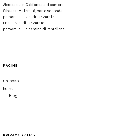
Alessia
su
In California a dicembre
Silvia
su
Maternità, parte seconda
persorsi
su
I vini di Lanzarote
EB
su
I vini di Lanzarote
persorsi
su
Le cantine di Pantelleria
PAGINE
Chi sono
home
Blog
PRIVACY POLICY