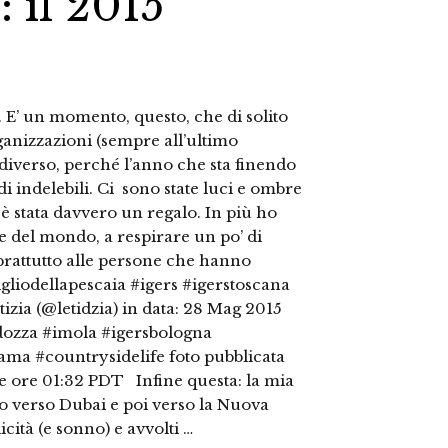
 il 2015
 E’ un momento, questo, che di solito
ganizzazioni (sempre all’ultimo
diverso, perché l’anno che sta finendo
i indelebili. Ci sono state luci e ombre
i è stata davvero un regalo. In più ho
te del mondo, a respirare un po’ di
prattutto alle persone che hanno
igliodellapescaia #igers #igerstoscana
izia (@letidzia) in data: 28 Mag 2015
dozza #imola #igersbologna
a #countrysidelife foto pubblicata
alle ore 01:32 PDT Infine questa: la mia
sto verso Dubai e poi verso la Nuova
icità (e sonno) e avvolti …