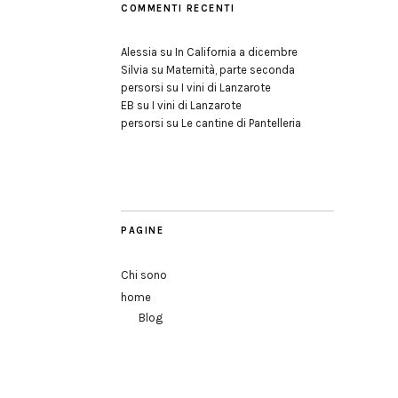
COMMENTI RECENTI
Alessia
su
In California a dicembre
Silvia
su
Maternità, parte seconda
persorsi
su
I vini di Lanzarote
EB
su
I vini di Lanzarote
persorsi
su
Le cantine di Pantelleria
PAGINE
Chi sono
home
Blog