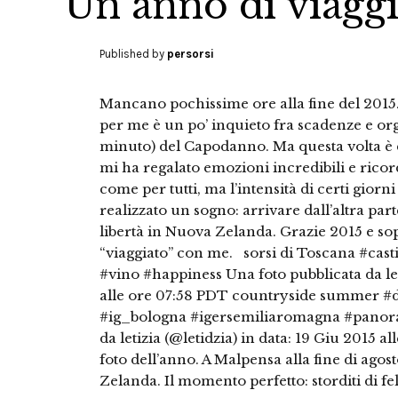
Un anno di viaggi:
Published by
persorsi
Mancano pochissime ore alla fine del 2015.
per me è un po’ inquieto fra scadenze e or
minuto) del Capodanno. Ma questa volta è 
mi ha regalato emozioni incredibili e ricord
come per tutti, ma l’intensità di certi giorn
realizzato un sogno: arrivare dall’altra par
libertà in Nuova Zelanda. Grazie 2015 e so
“viaggiato” con me. sorsi di Toscana #cast
#vino #happiness Una foto pubblicata da let
alle ore 07:58 PDT countryside summer #
#ig_bologna #igersemiliaromagna #panoram
da letizia (@letidzia) in data: 19 Giu 2015 
foto dell’anno. A Malpensa alla fine di ago
Zelanda. Il momento perfetto: storditi di fel