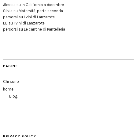
Alessia
su
In California a dicembre
Silvia
su
Maternità, parte seconda
persorsi
su
I vini di Lanzarote
EB
su
I vini di Lanzarote
persorsi
su
Le cantine di Pantelleria
PAGINE
Chi sono
home
Blog
PRIVACY POLICY