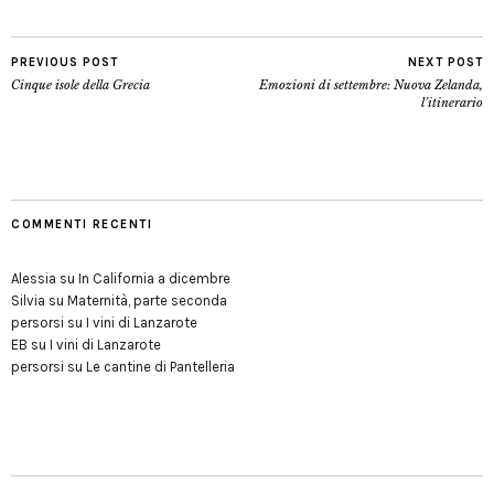
PREVIOUS POST
NEXT POST
Cinque isole della Grecia
Emozioni di settembre: Nuova Zelanda,
l’itinerario
COMMENTI RECENTI
Alessia
su
In California a dicembre
Silvia
su
Maternità, parte seconda
persorsi
su
I vini di Lanzarote
EB
su
I vini di Lanzarote
persorsi
su
Le cantine di Pantelleria